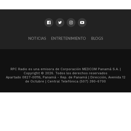
NOTICIAS
ENTRETENIMIENTO
BLOGS
RPC Radio es una emisora de Corporación MEDCOM Panamá S.A. |
Copyright © 2026. Todos los derechos reservados
Apartado 0827-00116, Panamá - Rep. de Panamá | Dirección, Avenida 12
de Octubre | Central Telefónica (507) 390-6700