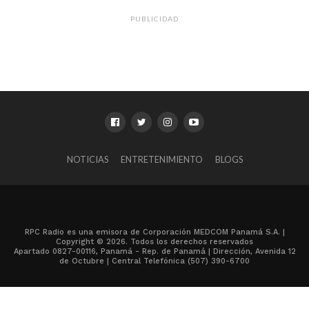
PUBLICIDAD
NOTICIAS
ENTRETENIMIENTO
BLOGS
RPC Radio es una emisora de Corporación MEDCOM Panamá S.A. |
Copyright © 2026. Todos los derechos reservados
Apartado 0827-00116, Panamá - Rep. de Panamá | Dirección, Avenida 12
de Octubre | Central Telefónica (507) 390-6700