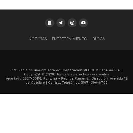
NOTICIAS
ENTRETENIMIENTO
BLOGS
RPC Radio es una emisora de Corporación MEDCOM Panamá S.A. |
Copyright © 2026. Todos los derechos reservados
Apartado 0827-00116, Panamá - Rep. de Panamá | Dirección, Avenida 12
de Octubre | Central Telefónica (507) 390-6700