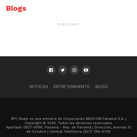
Blogs
PUBLICIDAD
NOTICIAS
ENTRETENIMIENTO
BLOGS
RPC Radio es una emisora de Corporación MEDCOM Panamá S.A. |
Copyright © 2026. Todos los derechos reservados
Apartado 0827-00116, Panamá - Rep. de Panamá | Dirección, Avenida 12
de Octubre | Central Telefónica (507) 390-6700