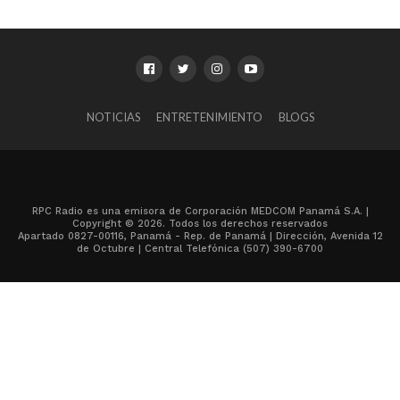
NOTICIAS
ENTRETENIMIENTO
BLOGS
RPC Radio es una emisora de Corporación MEDCOM Panamá S.A. |
Copyright © 2026. Todos los derechos reservados
Apartado 0827-00116, Panamá - Rep. de Panamá | Dirección, Avenida 12
de Octubre | Central Telefónica (507) 390-6700