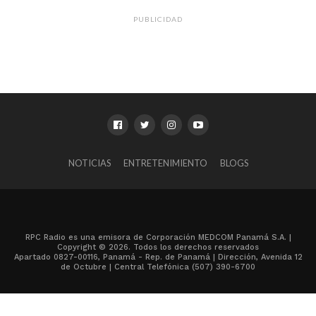
PUBLICIDAD
NOTICIAS
ENTRETENIMIENTO
BLOGS
RPC Radio es una emisora de Corporación MEDCOM Panamá S.A. |
Copyright © 2026. Todos los derechos reservados
Apartado 0827-00116, Panamá - Rep. de Panamá | Dirección, Avenida 12
de Octubre | Central Telefónica (507) 390-6700