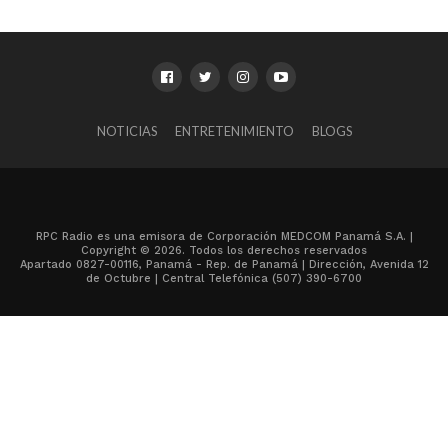
NOTICIAS
ENTRETENIMIENTO
BLOGS
RPC Radio es una emisora de Corporación MEDCOM Panamá S.A. |
Copyright © 2026. Todos los derechos reservados
Apartado 0827-00116, Panamá - Rep. de Panamá | Dirección, Avenida 12
de Octubre | Central Telefónica (507) 390-6700