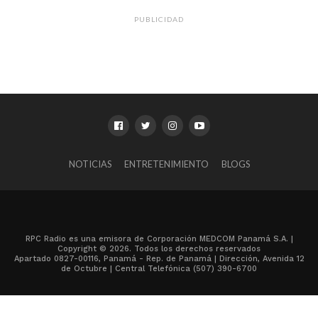
PUBLICIDAD
NOTICIAS
ENTRETENIMIENTO
BLOGS
RPC Radio es una emisora de Corporación MEDCOM Panamá S.A. |
Copyright © 2026. Todos los derechos reservados
Apartado 0827-00116, Panamá - Rep. de Panamá | Dirección, Avenida 12
de Octubre | Central Telefónica (507) 390-6700