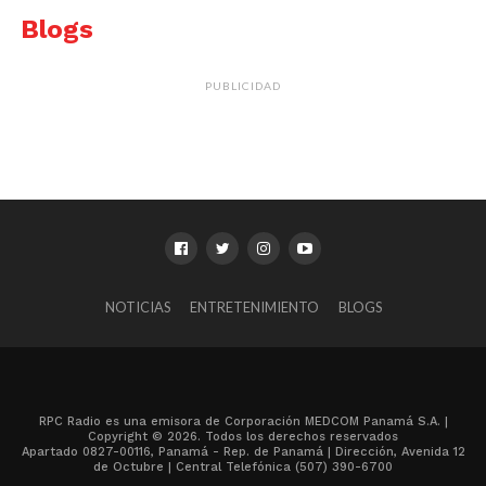
Blogs
PUBLICIDAD
NOTICIAS
ENTRETENIMIENTO
BLOGS
RPC Radio es una emisora de Corporación MEDCOM Panamá S.A. |
Copyright © 2026. Todos los derechos reservados
Apartado 0827-00116, Panamá - Rep. de Panamá | Dirección, Avenida 12
de Octubre | Central Telefónica (507) 390-6700