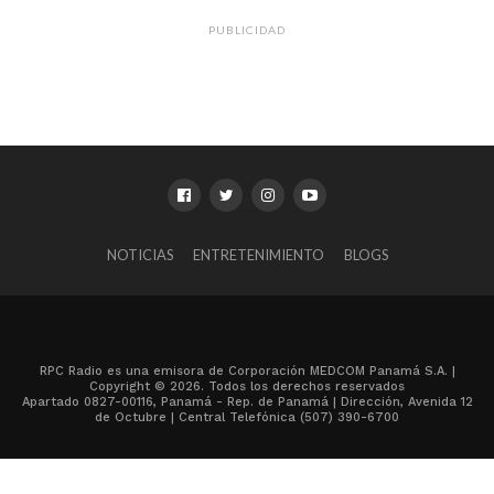
PUBLICIDAD
NOTICIAS
ENTRETENIMIENTO
BLOGS
RPC Radio es una emisora de Corporación MEDCOM Panamá S.A. |
Copyright © 2026. Todos los derechos reservados
Apartado 0827-00116, Panamá - Rep. de Panamá | Dirección, Avenida 12
de Octubre | Central Telefónica (507) 390-6700