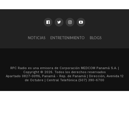
NOTICIAS
ENTRETENIMIENTO
BLOGS
RPC Radio es una emisora de Corporación MEDCOM Panamá S.A. |
Copyright © 2026. Todos los derechos reservados
Apartado 0827-00116, Panamá - Rep. de Panamá | Dirección, Avenida 12
de Octubre | Central Telefónica (507) 390-6700