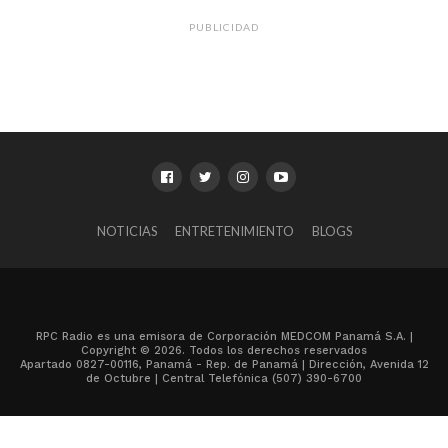
PUBLICIDAD
NOTICIAS
ENTRETENIMIENTO
BLOGS
RPC Radio es una emisora de Corporación MEDCOM Panamá S.A. |
Copyright © 2026. Todos los derechos reservados
Apartado 0827-00116, Panamá - Rep. de Panamá | Dirección, Avenida 12
de Octubre | Central Telefónica (507) 390-6700