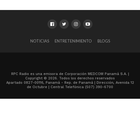
NOTICIAS
ENTRETENIMIENTO
BLOGS
RPC Radio es una emisora de Corporación MEDCOM Panamá S.A. |
Copyright © 2026. Todos los derechos reservados
Apartado 0827-00116, Panamá - Rep. de Panamá | Dirección, Avenida 12
de Octubre | Central Telefónica (507) 390-6700