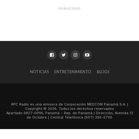
PUBLICIDAD
NOTICIAS
ENTRETENIMIENTO
BLOGS
RPC Radio es una emisora de Corporación MEDCOM Panamá S.A. |
Copyright © 2026. Todos los derechos reservados
Apartado 0827-00116, Panamá - Rep. de Panamá | Dirección, Avenida 12
de Octubre | Central Telefónica (507) 390-6700