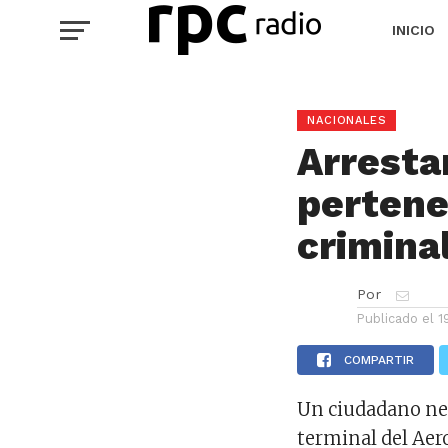
INICIO
NACIONALES
Arresta
pertene
crimina
Por
Publicado el
1
COMPARTIR
Un ciudadano ne
terminal del Ae