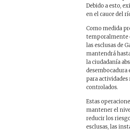
Debido a esto, ex
en el cauce del r
Como medida prev
temporalmente el
las esclusas de G
mantendrá hasta 
la ciudadanía abs
desembocadura e
para actividades r
controlados.
Estas operacione
mantener el nive
reducir los riesg
esclusas, las ins