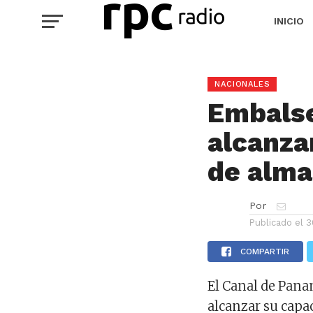
INICIO
NACIONALES
Embalse
alcanza
de alma
Por
Publicado el
3
COMPARTIR
El Canal de Pana
alcanzar su cap