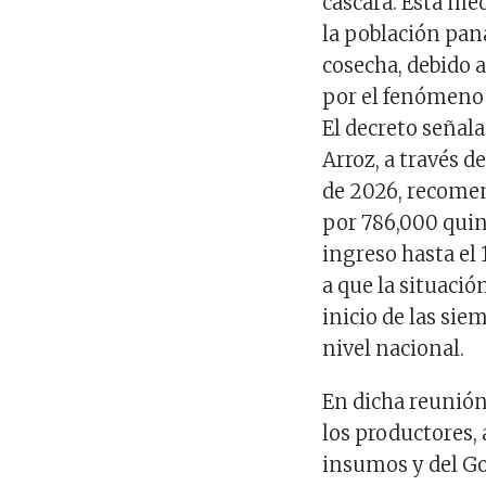
cáscara. Esta me
la población pan
cosecha, debido a
por el fenómeno 
El decreto señal
Arroz, a través 
de 2026, recomen
por 786,000 quint
ingreso hasta el
a que la situació
inicio de las sie
nivel nacional.
En dicha reunión
los productores,
insumos y del Go