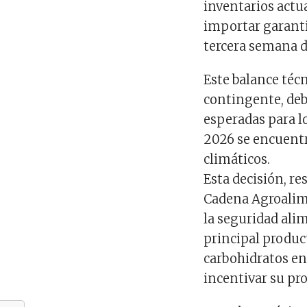
inventarios actu
importar garanti
tercera semana d
Este balance téc
contingente, deb
esperadas para l
2026 se encuentr
climáticos.
Esta decisión, r
Cadena Agroalime
la seguridad alim
principal product
carbohidratos en
incentivar su pr