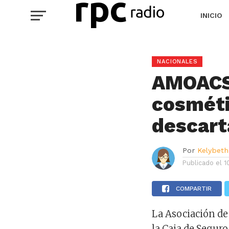
INICIO
NACIONALES
AMOACS 
cosméti
descart
Por
Kelybeth
Publicado el
1
COMPARTIR
La Asociación de
la Caja de Segu