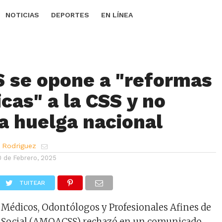
NOTICIAS
DEPORTES
EN LÍNEA
se opone a "reformas
cas" a la CSS y no
a huelga nacional
 Rodriguez
0 de Febrero, 2025
TUITEAR
 Médicos, Odontólogos y Profesionales Afines de
ro Social (AMOACSS) rechazó en un comunicado