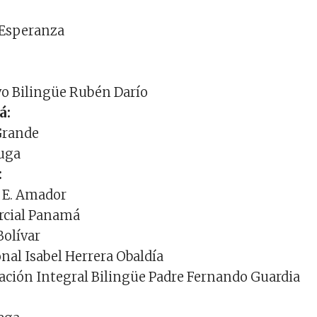
 Esperanza
vo Bilingüe Rubén Darío
á:
Grande
tuga
:
l E. Amador
ercial Panamá
Bolívar
onal Isabel Herrera Obaldía
ación Integral Bilingüe Padre Fernando Guardia