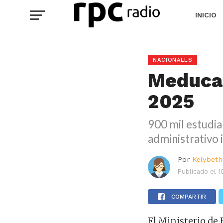
INICIO
NACIONALES
Meduca:
2025
900 mil estudia
administrativo i
Por
Kelybeth
Publicado el
1
COMPARTIR
El Ministerio de