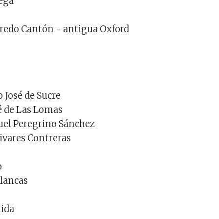
Nega
lfredo Cantón - antigua Oxford
o José de Sucre
sé de Las Lomas
guel Peregrino Sánchez
livares Contreras
o
Blancas
nida