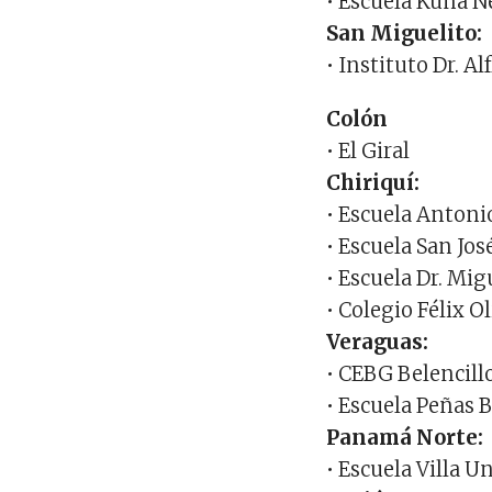
• Escuela Kuna 
San Miguelito:
• Instituto Dr. A
Colón
• El Giral
Chiriquí:
• Escuela Antoni
• Escuela San Jo
• Escuela Dr. Mi
• Colegio Félix O
Veraguas:
• CEBG Belencill
• Escuela Peñas 
Panamá Norte:
• Escuela Villa U