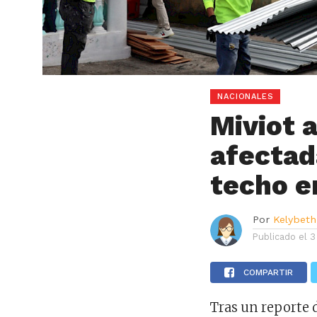
NACIONALES
Miviot a
afectad
techo e
Por
Kelybeth
Publicado el
3
COMPARTIR
Tras un reporte 