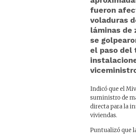
aproximada
fueron afec
voladuras d
láminas de 
se golpearo
el paso del
instalacione
viceministr
​Indicó que el Mi
suministro de m
directa para la i
viviendas.
Puntualizó que la