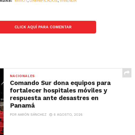
ADAS:
MIVIOT
,
DAMNIFICADOS
,
VIVIENDA
CLICK AQUÍ PARA COMENTAR
NACIONALES
Comando Sur dona equipos para
fortalecer hospitales móviles y
respuesta ante desastres en
Panamá
POR AARÓN SÁNCHEZ
6 AGOSTO, 2026