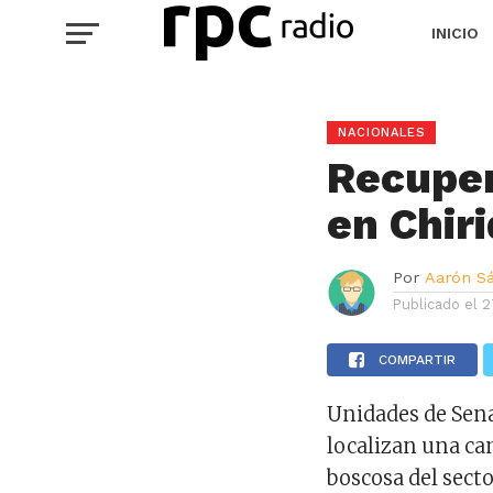
INICIO
NACIONALES
Recuper
en Chiri
Por
Aarón S
Publicado el
2
COMPARTIR
Unidades de Sena
localizan una c
boscosa del secto