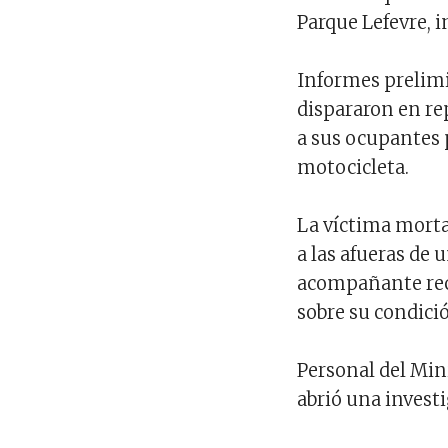
Parque Lefevre, 
Informes prelimi
dispararon en re
a sus ocupantes 
motocicleta.
La víctima morta
a las afueras de 
acompañante reci
sobre su condici
Personal del Mini
abrió una investi