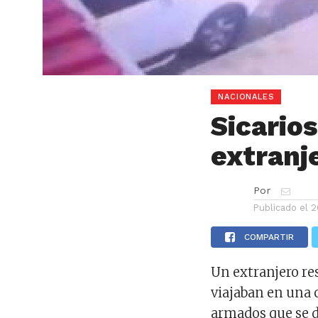
NACIONALES
Sicario
extranj
Por
Publicado el
2
COMPARTIR
Un extranjero re
viajaban en una 
armados que se d