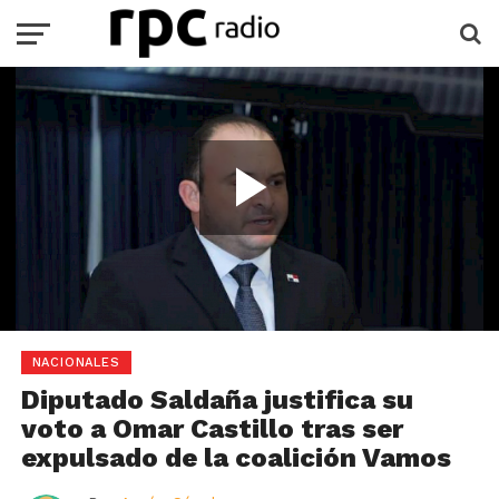
Play
Video
Loaded
:
Current
0:00
Duration
2:56
/
Play
Mute
Full
100.00%
Time
NACIONALES
Diputado Saldaña justifica su
voto a Omar Castillo tras ser
expulsado de la coalición Vamos