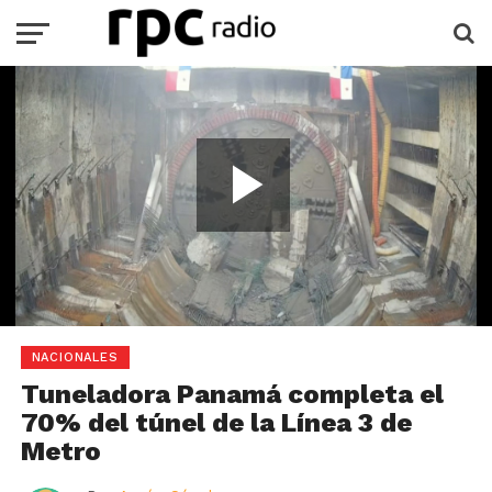
Play
Video
Loaded
:
Current
0:00
Duration
4:46
/
Play
Mute
Full
70.91%
Time
NACIONALES
Tuneladora Panamá completa el
70% del túnel de la Línea 3 de
Metro