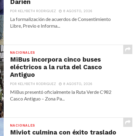
Darién
POR KELYBETH RODRIGUEZ
8 AGOSTO, 2026
La formalización de acuerdos de Consentimiento
Libre, Previo e Informa...
NACIONALES
MiBus incorpora cinco buses
eléctricos a la ruta del Casco
Antiguo
POR KELYBETH RODRIGUEZ
8 AGOSTO, 2026
MiBus presentó oficialmente la Ruta Verde C982
Casco Antiguo – Zona Pa...
NACIONALES
Miviot culmina con éxito traslado