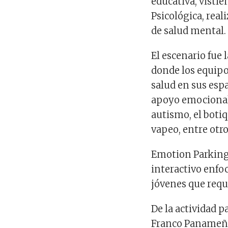
educativa, vistie
Psicológica, rea
de salud mental.
El escenario fue 
donde los equipo
salud en sus esp
apoyo emocional 
autismo, el boti
vapeo, entre otr
Emotion Parking 
interactivo enfo
jóvenes que requ
De la actividad p
Franco Panameña,