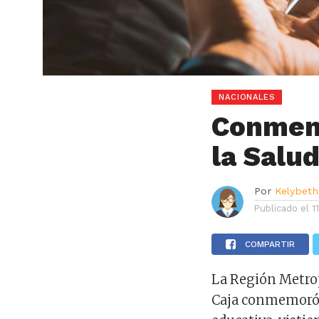
NACIONALES
Conmem
la Salu
Por
Kelybeth
Publicado el
1
COMPARTIR
La Región Metrop
Caja conmemoró e